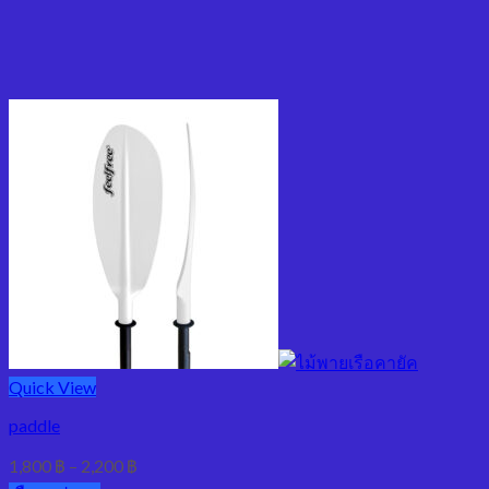
Quick View
paddle
1,800
฿
–
2,200
฿