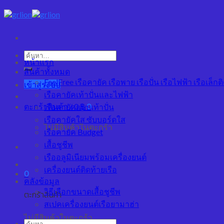
Skip
to
content
ค้นหา:
หน้าแรก
สินค้าทั้งหมด
FeelFree เรือคายัค เรือพาย เรือปั่น เรือไฟฟ้า เรือเล็กติ
เข้าสู่ระบบ
เรือคายัคเท้าปั่นและไฟฟ้า
ตะกร้าสินค้า /
0
฿
0
เรือคายัคแบบเท้าปั่น
เรือคายัคใส ซับบอร์ดใส
ไม่มีสินค้าในตะกร้า
เรือคายัค Budget
เสื้อชูชีพ
เรืออลูมิเนียมพร้อมเครื่องยนต์
เครื่องยนต์ติดท้ายเรือ
0
คลังข้อมูล
วิธีเลือกขนาดเสื้อชูชีพ
ตะกร้าสินค้า
สเปคเครื่องยนต์เรือยามาฮ่า
ไม่มีสินค้าในตะกร้า
ค้นหา: